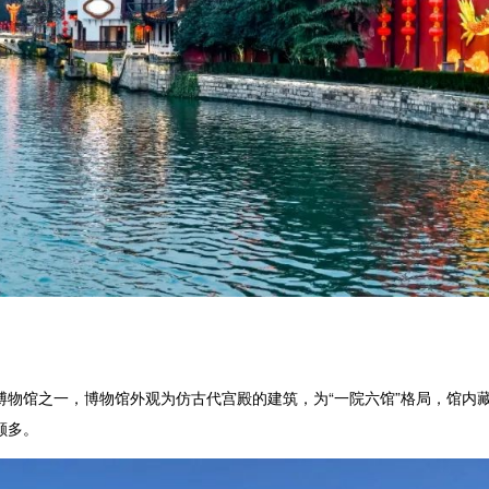
馆之一，博物馆外观为仿古代宫殿的建筑，为“一院六馆”格局，馆内
颇多。