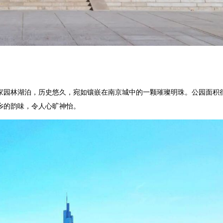
园林湖泊，历史悠久，宛如镶嵌在南京城中的一颗璀璨明珠。公园面积
乡的韵味，令人心旷神怡。